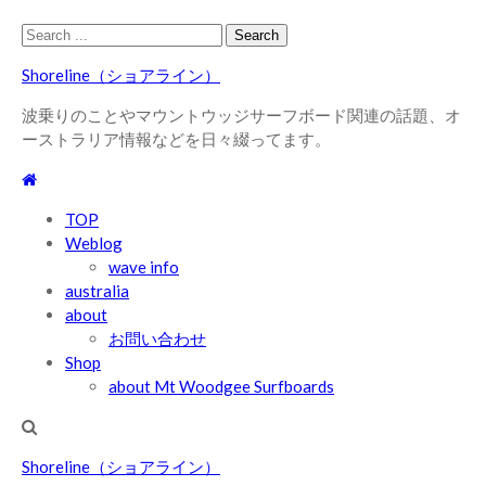
Skip
Skip
Search
to
to
for:
Shoreline（ショアライン）
navigation
content
波乗りのことやマウントウッジサーフボード関連の話題、オ
ーストラリア情報などを日々綴ってます。
TOP
Weblog
wave info
australia
about
お問い合わせ
Shop
about Mt Woodgee Surfboards
Shoreline（ショアライン）