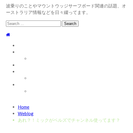
波乗りのことやマウントウッジサーフボード関連の話題、オ
ーストラリア情報などを日々綴ってます。
Search
for:
TOP
WEBLOG
WAVE INFO
AUSTRALIA
ABOUT
お問い合わせ
SHOP
ABOUT MT WOODGEE SURFBOARDS
Recent News
Home
2026/7/28 御前崎方面 よれ入ったダンパー多め
2026
Weblog
年7月28日
あれ？！ミックがベルズでチャンネル使ってます？
2026/6/4 静波 風弱く見た目よりできました
2026年6
月4日