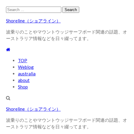
Skip
Skip
Search
to
to
for:
Shoreline（ショアライン）
navigation
content
波乗りのことやマウントウッジサーフボード関連の話題、オ
ーストラリア情報などを日々綴ってます。
TOP
Weblog
australia
about
Shop
Shoreline（ショアライン）
波乗りのことやマウントウッジサーフボード関連の話題、オ
ーストラリア情報などを日々綴ってます。