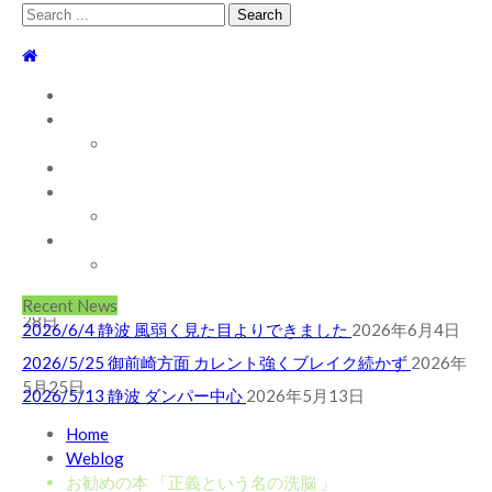
Search
for:
TOP
WEBLOG
WAVE INFO
AUSTRALIA
ABOUT
2026/5/25 御前崎方面 カレント強くブレイク続かず
2026年
お問い合わせ
5月25日
2026/5/13 静波 ダンパー中心
2026年5月13日
SHOP
2026/5/12 静波 久しぶりにいい波
2026年5月12日
ABOUT MT WOODGEE SURFBOARDS
2026/7/28 御前崎方面 よれ入ったダンパー多め
2026年7月
Recent News
28日
2026/6/4 静波 風弱く見た目よりできました
2026年6月4日
2026/5/25 御前崎方面 カレント強くブレイク続かず
2026年
5月25日
2026/5/13 静波 ダンパー中心
2026年5月13日
2026/5/12 静波 久しぶりにいい波
2026年5月12日
Home
Weblog
2026/7/28 御前崎方面 よれ入ったダンパー多め
2026年7月
お勧めの本 「正義という名の洗脳 」
28日