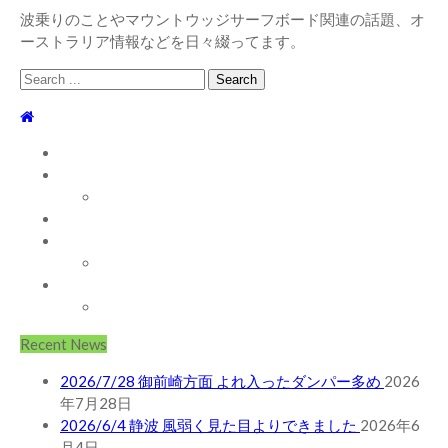
波乗りのことやマウントウッジサーフボード関連の話題、オ
ーストラリア情報などを日々綴ってます。
Search
for:
TOP
WEBLOG
WAVE INFO
AUSTRALIA
ABOUT
お問い合わせ
SHOP
ABOUT MT WOODGEE SURFBOARDS
Recent News
2026/7/28 御前崎方面 よれ入ったダンパー多め
2026
年7月28日
2026/6/4 静波 風弱く見た目よりできました
2026年6
月4日