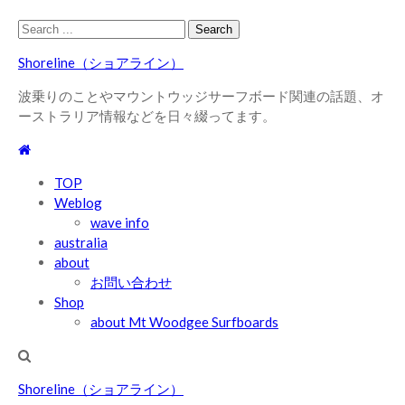
Skip
Skip
Search
to
to
for:
Shoreline（ショアライン）
navigation
content
波乗りのことやマウントウッジサーフボード関連の話題、オ
ーストラリア情報などを日々綴ってます。
TOP
Weblog
wave info
australia
about
お問い合わせ
Shop
about Mt Woodgee Surfboards
Shoreline（ショアライン）