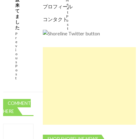
N
e
来
プロフィール
x
て
t
ま
P
コンタクト
o
し
s
た
t
P
r
e
v
i
o
u
s
P
o
s
t
COMMENT
HERE
SHOP SHORELINE NEWS