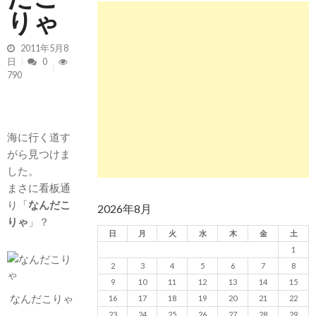
りゃ
2026/5/13 静波 ダンパー中心
2026年5月13
日
2026/5/12 静波 久しぶりにいい波
2026年5
2011年5月8
月12日
日
0
790
海に行く道す
がら見つけま
した。
まさに看板通
り「
なんだこ
2026年8月
りゃ
」？
日
月
火
水
木
金
土
1
2
3
4
5
6
7
8
9
10
11
12
13
14
15
なんだこりゃ
16
17
18
19
20
21
22
23
24
25
26
27
28
29