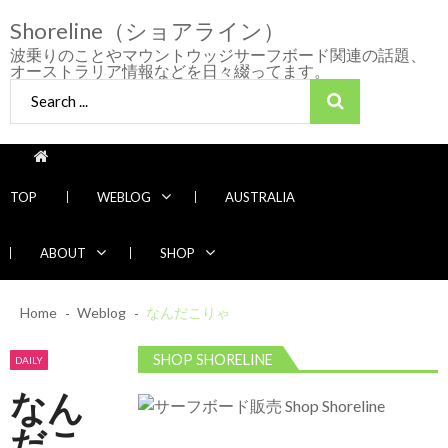
Skip
Skip
Shoreline（ショアライン）
to
to
navigation
content
波乗りのことやマウントウッジサーフボード関連の話題、
オーストラリア情報などを日々綴ってます。
Search
for:
TOP
WEBLOG
AUSTRALIA
ABOUT
SHOP
2026/7/28 御前崎方面 よれ入ったダンパー
Home
Weblog
多め
なんだこりゃ
2026年7月28日
2026/6/4 静波 風弱く見た目よりできました
SHOP SHORELINE
DAILY
2026年6月4日
なん
2026/5/25 御前崎方面 カレント強くブレイ
Recent News
ク続かず
だこ
2026年5月25日