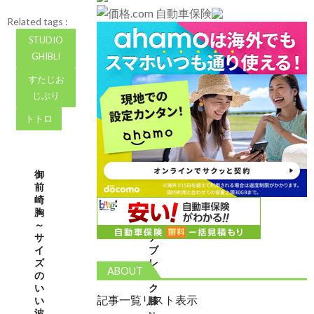
Related tags :
STUDIO
GHIBLI
すたじお
じぶり
トトロ
御
御
前
前
崎
崎
胸
シ
～
ョ
サ
ア
イ
ブ
ズ
レ
ABOUT
の
イ
い
ク
記事一覧リスト表示
い
膝
波