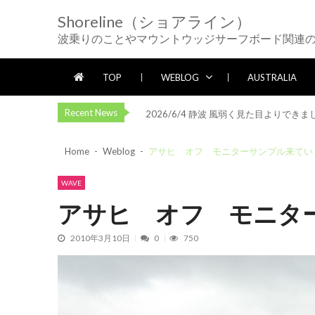
Skip
Skip
Shoreline（ショアライン）
to
to
2026/5/25 御前崎方面 カレント強く
波乗りのことやマウントウッジサーフボード関連
navigation
content
2026/5/13 静波 ダンパー中心
202
2026/5/12 静波 久しぶりにいい波
TOP
WEBLOG
AUSTRALIA
2026/7/28 御前崎方面 よれ入ったダン
Recent News
2026/6/4 静波 風弱く見た目よりできま
2026/5/25 御前崎方面 カレント強く
Home
Weblog
アサヒ オフ モニターサンプル来てい
2026/5/13 静波 ダンパー中心
202
2026/5/12 静波 久しぶりにいい波
WAVE
2026/7/28 御前崎方面 よれ入ったダン
アサヒ オフ モニタ
2026/6/4 静波 風弱く見た目よりできま
2010年3月10日
0
750
2026/5/25 御前崎方面 カレント強く