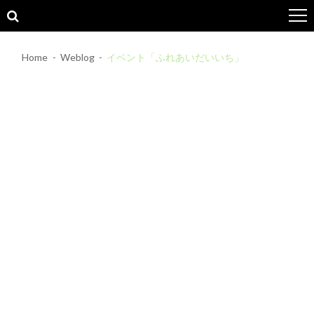
Skip
Skip
to
to
navigation
content
Home
Weblog
イベント「ふれあいだいいち」