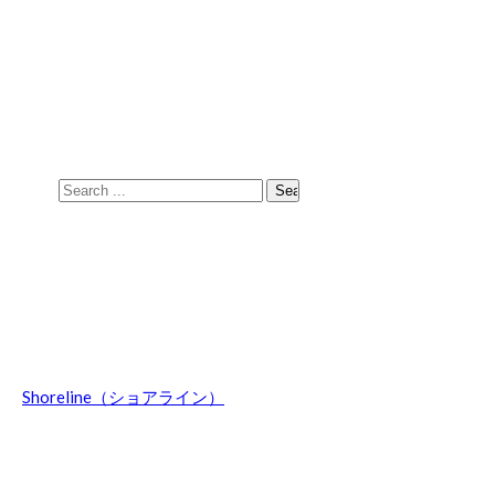
Skip
Skip
to
to
navigation
content
Search
for:
Shoreline（ショアライン）
波乗りのことやマウントウッジサーフボード関連の話題、オ
ーストラリア情報などを日々綴ってます。