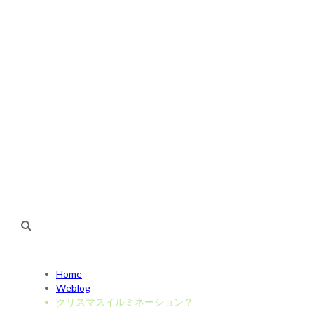
TOP
Weblog
australia
about
Shop
Home
Weblog
クリスマスイルミネーション？