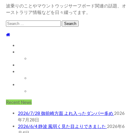
波乗りのことやマウントウッジサーフボード関連の話題、オ
ーストラリア情報などを日々綴ってます。
Search
for:
TOP
WEBLOG
WAVE INFO
AUSTRALIA
ABOUT
お問い合わせ
SHOP
ABOUT MT WOODGEE SURFBOARDS
Recent News
2026/7/28 御前崎方面 よれ入ったダンパー多め
2026
年7月28日
2026/6/4 静波 風弱く見た目よりできました
2026年6
月4日