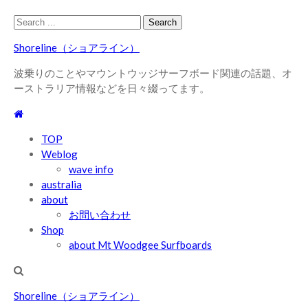
Skip
Skip
Search
to
to
for:
Shoreline（ショアライン）
navigation
content
波乗りのことやマウントウッジサーフボード関連の話題、オ
ーストラリア情報などを日々綴ってます。
TOP
Weblog
wave info
australia
about
お問い合わせ
Shop
about Mt Woodgee Surfboards
Shoreline（ショアライン）