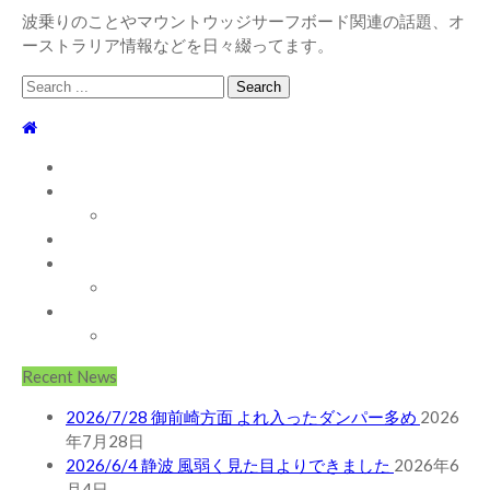
波乗りのことやマウントウッジサーフボード関連の話題、オ
ーストラリア情報などを日々綴ってます。
Search
for:
TOP
WEBLOG
WAVE INFO
AUSTRALIA
ABOUT
お問い合わせ
SHOP
ABOUT MT WOODGEE SURFBOARDS
Recent News
2026/7/28 御前崎方面 よれ入ったダンパー多め
2026
年7月28日
2026/6/4 静波 風弱く見た目よりできました
2026年6
月4日