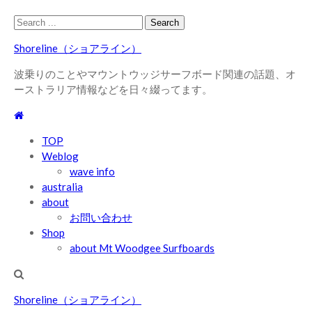
Skip
Skip
Search
to
to
for:
Shoreline（ショアライン）
navigation
content
波乗りのことやマウントウッジサーフボード関連の話題、オ
ーストラリア情報などを日々綴ってます。
TOP
Weblog
wave info
australia
about
お問い合わせ
Shop
about Mt Woodgee Surfboards
Shoreline（ショアライン）