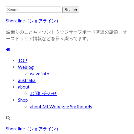
Skip
Skip
Search
to
to
for:
Shoreline（ショアライン）
navigation
content
波乗りのことやマウントウッジサーフボード関連の話題、オ
ーストラリア情報などを日々綴ってます。
TOP
Weblog
wave info
australia
about
お問い合わせ
Shop
about Mt Woodgee Surfboards
Shoreline（ショアライン）