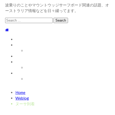
波乗りのことやマウントウッジサーフボード関連の話題、オ
ーストラリア情報などを日々綴ってます。
Search
for:
TOP
WEBLOG
WAVE INFO
AUSTRALIA
ABOUT
お問い合わせ
SHOP
ABOUT MT WOODGEE SURFBOARDS
Recent News
Home
2026/7/28 御前崎方面 よれ入ったダンパー多め
2026
Weblog
年7月28日
ヌーサ到着
2026/6/4 静波 風弱く見た目よりできました
2026年6
月4日