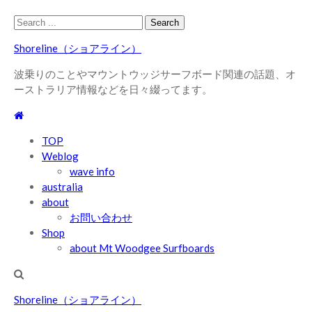
Skip
Skip
Search
to
to
for:
Shoreline（ショアライン）
navigation
content
波乗りのことやマウントウッジサーフボード関連の話題、オ
ーストラリア情報などを日々綴ってます。
TOP
Weblog
wave info
australia
about
お問い合わせ
Shop
about Mt Woodgee Surfboards
Shoreline（ショアライン）