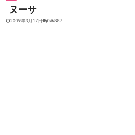
ヌーサ
2026/5/25 御前崎方面 カレント強くブレイク続かず
2026年5月25日
2026/5/13 静波 ダンパー中心
2026年5月13日
2009年3月17日
0
887
2026/5/12 静波 久しぶりにいい波
2026年5月12日