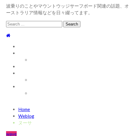
波乗りのことやマウントウッジサーフボード関連の話題、オ
ーストラリア情報などを日々綴ってます。
Search
for:
TOP
WEBLOG
WAVE INFO
AUSTRALIA
ABOUT
お問い合わせ
SHOP
ABOUT MT WOODGEE SURFBOARDS
Recent News
Home
2026/7/28 御前崎方面 よれ入ったダンパー多め
2026
Weblog
年7月28日
ヌーサ
2026/6/4 静波 風弱く見た目よりできました
2026年6
wave
月4日