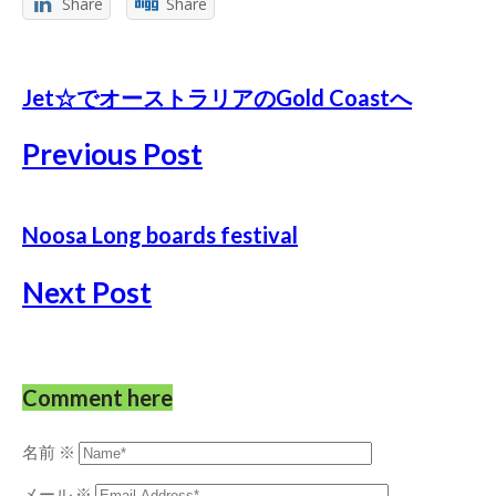
Share
Share
Jet☆でオーストラリアのGold Coastへ
Previous Post
Noosa Long boards festival
Next Post
Comment here
名前
※
メール
※