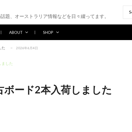
Sear
ブレイク続かず
2026年5月25日
for:
の話題、オーストラリア情報などを日々綴ってます。
6年5月13日
2026年5月12日
ABOUT
SHOP
パー多め
2026年7月28日
した
2026年6月4日
ブレイク続かず
2026年5月25日
しました
6年5月13日
2026年5月12日
パー多め
2026年7月28日
古ボード2本入荷しました
した
2026年6月4日
ブレイク続かず
2026年5月25日