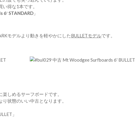
買い得な1本です。
ds 6′ STANDARD
」
ARKモデルより動きを軽やかにした
BULLETモデル
です。
。
に楽しめるサーフボードです。
なり状態のいい中古となります。
BULLET
」