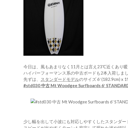
今日は、風もあまりなく11月とは言え23℃近くあり
ハイパーフォーマンス系の中古ボードも2本入荷しま
先ずは、
スタンダードモデル
のサイズ 6′ (182.9cm) x 19
#std030 中古 Mt Woodgee Surfboards 6′ STANDAR
少し幅を出して小波にも対応しやすくしたスタンダー
スピードが出やすくターンも安定して掘れた波や頭以