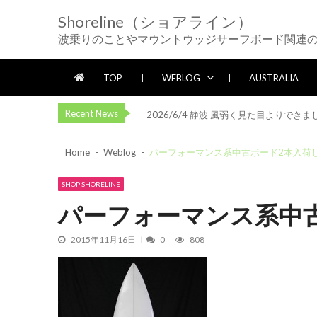
Skip
Skip
Shoreline（ショアライン）
to
to
2026/5/25 御前崎方面 カレント強く
波乗りのことやマウントウッジサーフボード関連
navigation
content
2026/5/13 静波 ダンパー中心
202
2026/5/12 静波 久しぶりにいい波
TOP
WEBLOG
AUSTRALIA
2026/7/28 御前崎方面 よれ入ったダン
Recent News
2026/6/4 静波 風弱く見た目よりできま
2026/5/25 御前崎方面 カレント強く
Home
Weblog
パーフォーマンス系中古ボード2本入荷
2026/5/13 静波 ダンパー中心
202
2026/5/12 静波 久しぶりにいい波
SHOP SHORELINE
2026/7/28 御前崎方面 よれ入ったダン
パーフォーマンス系中
2026/6/4 静波 風弱く見た目よりできま
2015年11月16日
0
808
2026/5/25 御前崎方面 カレント強く