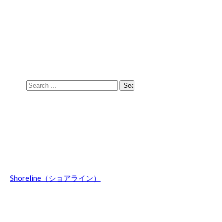
Skip
Skip
to
to
navigation
content
Search
for:
Shoreline（ショアライン）
波乗りのことやマウントウッジサーフボード関連の話題、オ
ーストラリア情報などを日々綴ってます。