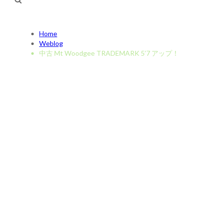
Home
Weblog
中古 Mt Woodgee TRADEMARK 5’7 アップ！