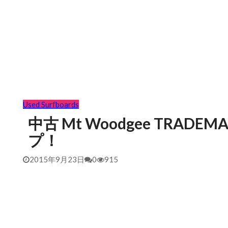
Used Surfboards
中古 Mt Woodgee TRADEMA
プ！
2015年9月23日
0
915