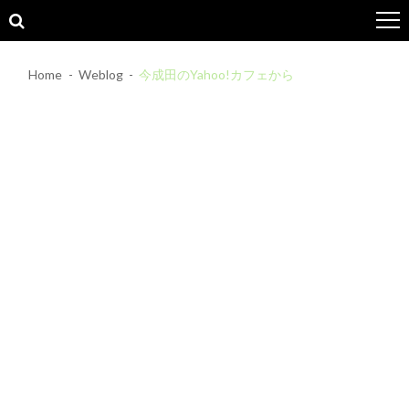
Skip
Skip
to
to
navigation
content
Home
Weblog
今成田のYahoo!カフェから