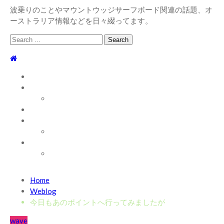
波乗りのことやマウントウッジサーフボード関連の話題、オ
ーストラリア情報などを日々綴ってます。
Search
for:
TOP
WEBLOG
WAVE INFO
AUSTRALIA
ABOUT
お問い合わせ
SHOP
ABOUT MT WOODGEE SURFBOARDS
Recent News
Home
2026/7/28 御前崎方面 よれ入ったダンパー多め
2026
Weblog
年7月28日
今日もあのポイントへ行ってみましたが
2026/6/4 静波 風弱く見た目よりできました
2026年6
wave
月4日