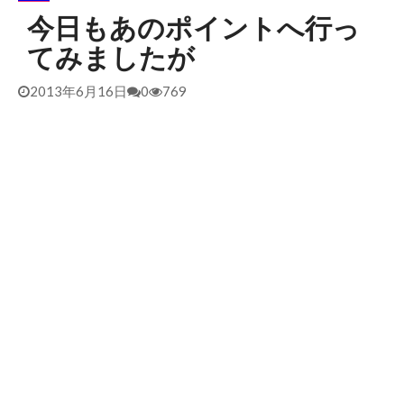
今日もあのポイントへ行っ
2026/5/25 御前崎方面 カレント強くブレイク続かず
2026年5月25日
てみましたが
2026/5/13 静波 ダンパー中心
2026年5月13日
2026/5/12 静波 久しぶりにいい波
2026年5月12日
2013年6月16日
0
769