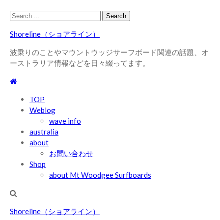
Skip
Skip
Search
to
to
for:
Shoreline（ショアライン）
navigation
content
波乗りのことやマウントウッジサーフボード関連の話題、オ
ーストラリア情報などを日々綴ってます。
TOP
Weblog
wave info
australia
about
お問い合わせ
Shop
about Mt Woodgee Surfboards
Shoreline（ショアライン）