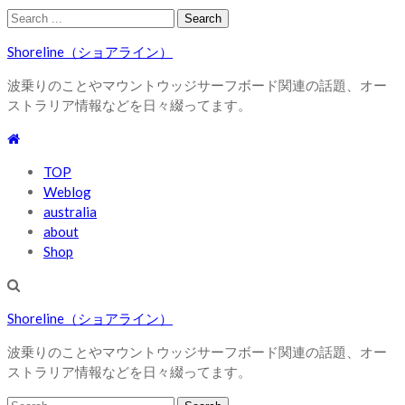
Skip
Skip
Search
to
to
for:
Shoreline（ショアライン）
navigation
content
波乗りのことやマウントウッジサーフボード関連の話題、オー
ストラリア情報などを日々綴ってます。
TOP
Weblog
australia
about
Shop
Shoreline（ショアライン）
波乗りのことやマウントウッジサーフボード関連の話題、オー
ストラリア情報などを日々綴ってます。
Search