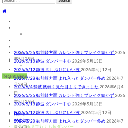
for:
TOP
WEBLOG
WAVE INFO
AUSTRALIA
2026/5/25 御前崎方面 カレント強くブレイク続かず
2026
ABOUT
年5月25日
2026/5/13 静波 ダンパー中心
2026年5月13日
お問い合わせ
SHOP
2026/5/12 静波 久しぶりにいい波
2026年5月12日
ABOUT MT WOODGEE SURFBOARDS
2026/7/28 御前崎方面 よれ入ったダンパー多め
2026年7
月28日
Recent News
2026/6/4 静波 風弱く見た目よりできました
2026年6月4
日
2026/5/25 御前崎方面 カレント強くブレイク続かず
2026
年5月25日
2026/5/13 静波 ダンパー中心
2026年5月13日
2026/5/12 静波 久しぶりにいい波
2026年5月12日
2026/7/28 御前崎方面 よれ入ったダンパー多め
2026年7
Home
月28日
Weblog
2026/6/4 静波 風弱く見た目よりできました
2026年6月4
伊豆白浜まで行くも超ダンパー
日