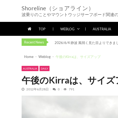
Skip
Skip
Shoreline（ショアライン）
to
to
2026/5/25 御前崎方面 カレント強く
波乗りのことやマウントウッジサーフボード関連
navigation
content
2026/5/13 静波 ダンパー中心
202
2026/5/12 静波 久しぶりにいい波
TOP
WEBLOG
AUSTRALIA
2026/7/28 御前崎方面 よれ入ったダン
2026/6/4 静波 風弱く見た目よりできま
Recent News
2026/5/25 御前崎方面 カレント強く
Home
Weblog
午後のKirraは、サイズアップ
2026/5/13 静波 ダンパー中心
202
2026/5/12 静波 久しぶりにいい波
AUSTRALIA
DAILY
2026/7/28 御前崎方面 よれ入ったダン
午後のKirraは、サイ
2026/6/4 静波 風弱く見た目よりできま
2026/5/25 御前崎方面 カレント強く
2012年6月28日
0
791