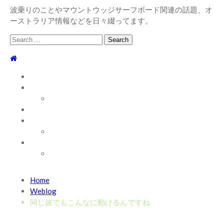
波乗りのことやマウントウッジサーフボード関連の話題、オ
ーストラリア情報などを日々綴ってます。
Search
for:
TOP
WEBLOG
WAVE INFO
AUSTRALIA
ABOUT
お問い合わせ
SHOP
ABOUT MT WOODGEE SURFBOARDS
Recent News
Home
2026/7/28 御前崎方面 よれ入ったダンパー多め
2026
Weblog
年7月28日
同じ波でもこんなに動けるんですね
2026/6/4 静波 風弱く見た目よりできました
2026年6
月4日