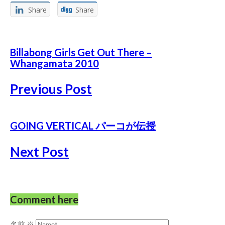
Share
Share
Billabong Girls Get Out There –
Whangamata 2010
Previous Post
GOING VERTICAL パーコが伝授
Next Post
Comment here
名前
※