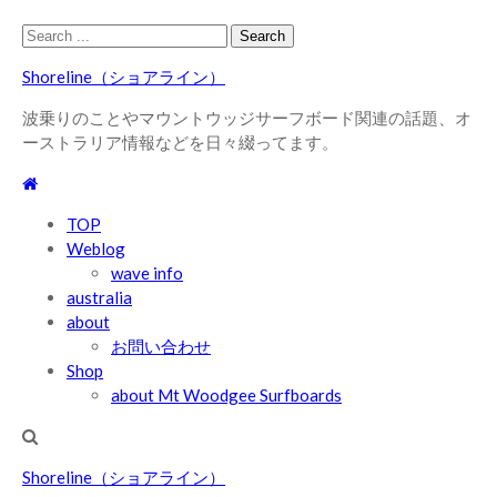
Skip
Skip
Search
to
to
for:
Shoreline（ショアライン）
navigation
content
波乗りのことやマウントウッジサーフボード関連の話題、オ
ーストラリア情報などを日々綴ってます。
TOP
Weblog
wave info
australia
about
お問い合わせ
Shop
about Mt Woodgee Surfboards
Shoreline（ショアライン）