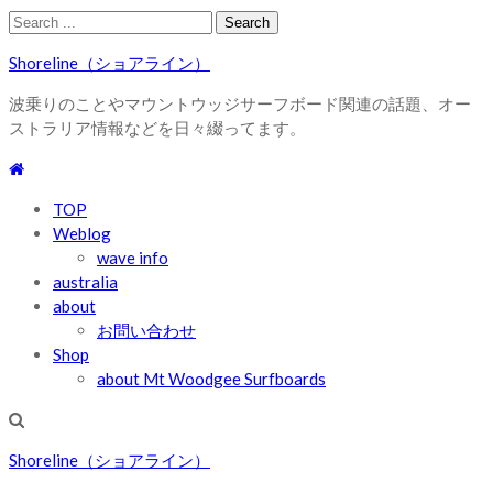
Skip
Skip
Search
to
to
for:
Shoreline（ショアライン）
navigation
content
波乗りのことやマウントウッジサーフボード関連の話題、オー
ストラリア情報などを日々綴ってます。
TOP
Weblog
wave info
australia
about
お問い合わせ
Shop
about Mt Woodgee Surfboards
Shoreline（ショアライン）