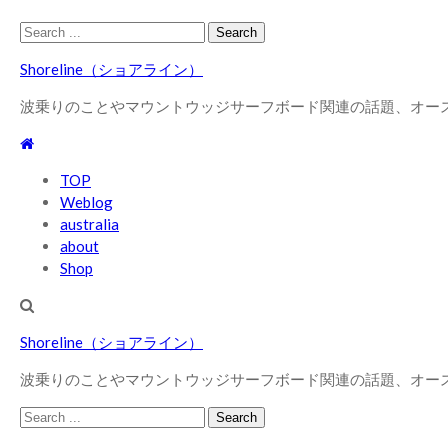
Skip
Skip
Search
to
to
for:
Shoreline（ショアライン）
navigation
content
波乗りのことやマウントウッジサーフボード関連の話題、オー
TOP
Weblog
australia
about
Shop
Shoreline（ショアライン）
波乗りのことやマウントウッジサーフボード関連の話題、オー
Search
for: