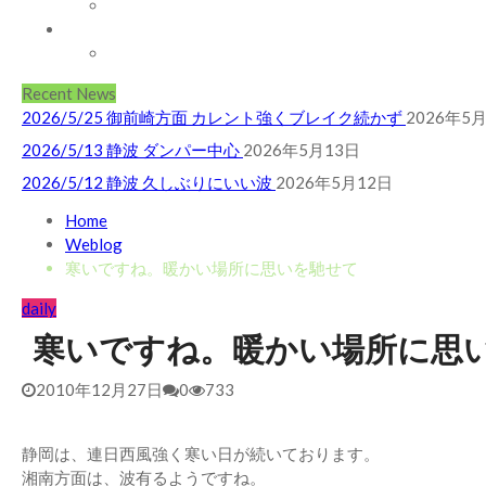
お問い合わせ
2026/5/12 静波 久しぶりにいい波
2026年5月12日
SHOP
2026/7/28 御前崎方面 よれ入ったダンパー多め
2026年7月28
ABOUT MT WOODGEE SURFBOARDS
2026/6/4 静波 風弱く見た目よりできました
2026年6月4日
Recent News
2026/5/25 御前崎方面 カレント強くブレイク続かず
2026年5
2026/5/13 静波 ダンパー中心
2026年5月13日
2026/5/12 静波 久しぶりにいい波
2026年5月12日
2026/7/28 御前崎方面 よれ入ったダンパー多め
2026年7月28
Home
Weblog
2026/6/4 静波 風弱く見た目よりできました
2026年6月4日
寒いですね。暖かい場所に思いを馳せて
2026/5/25 御前崎方面 カレント強くブレイク続かず
2026年5
daily
寒いですね。暖かい場所に思
2010年12月27日
0
733
静岡は、連日西風強く寒い日が続いております。
湘南方面は、波有るようですね。