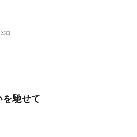
日
月25日
日
月25日
いを馳せて