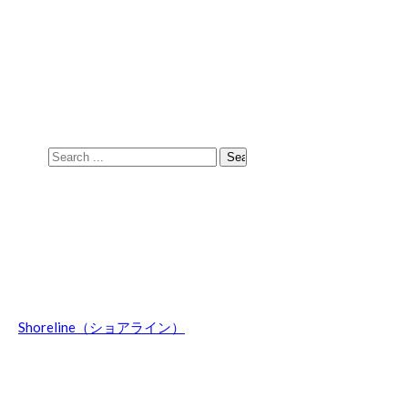
Skip
Skip
to
to
navigation
content
Search
for:
Shoreline（ショアライン）
波乗りのことやマウントウッジサーフボード関連の話題、オ
ーストラリア情報などを日々綴ってます。