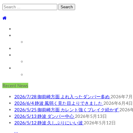
Search
for:
TOP
WEBLOG
WAVE INFO
AUSTRALIA
ABOUT
お問い合わせ
SHOP
ABOUT MT WOODGEE SURFBOARDS
Recent News
2026/7/28 御前崎方面 よれ入ったダンパー多め
2026年7月
2026/6/4 静波 風弱く見た目よりできました
2026年6月4日
2026/5/25 御前崎方面 カレント強くブレイク続かず
2026
2026/5/13 静波 ダンパー中心
2026年5月13日
2026/5/12 静波 久しぶりにいい波
2026年5月12日