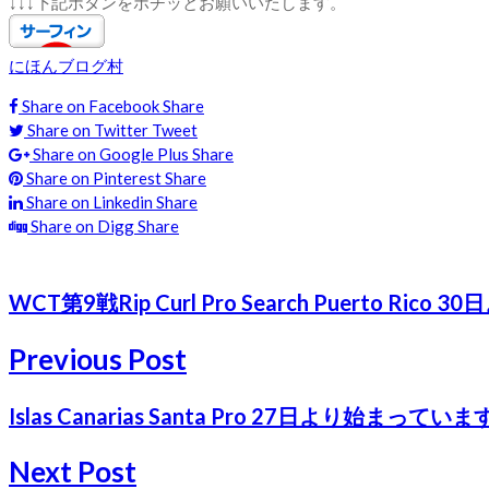
↓↓↓下記ボタンをポチッとお願いいたします。
にほんブログ村
Share on Facebook
Share
Share on Twitter
Tweet
Share on Google Plus
Share
Share on Pinterest
Share
Share on Linkedin
Share
Share on Digg
Share
WCT第9戦Rip Curl Pro Search Puerto Rico 3
Previous Post
Islas Canarias Santa Pro 27日より始まっていま
Next Post