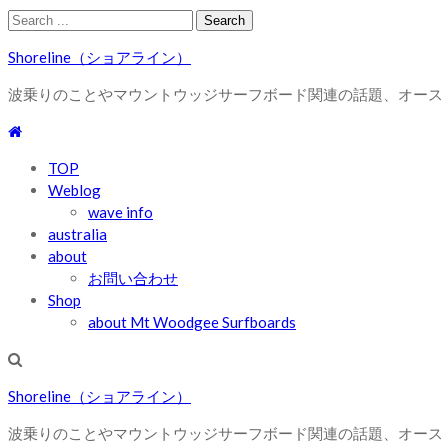
Skip
Skip
Search
to
to
for:
Shoreline（ショアライン）
navigation
content
波乗りのことやマウントウッジサーフボード関連の話題、オース
TOP
Weblog
wave info
australia
about
お問い合わせ
Shop
about Mt Woodgee Surfboards
Shoreline（ショアライン）
波乗りのことやマウントウッジサーフボード関連の話題、オース