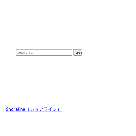
Skip
Skip
to
to
navigation
content
Search
for:
Shoreline（ショアライン）
波乗りのことやマウントウッジサーフボード関連の話題、オ
ーストラリア情報などを日々綴ってます。