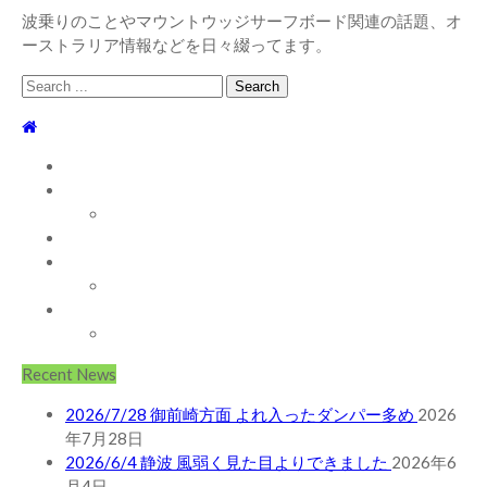
波乗りのことやマウントウッジサーフボード関連の話題、オ
ーストラリア情報などを日々綴ってます。
Search
for:
TOP
WEBLOG
WAVE INFO
AUSTRALIA
ABOUT
お問い合わせ
SHOP
ABOUT MT WOODGEE SURFBOARDS
Recent News
2026/7/28 御前崎方面 よれ入ったダンパー多め
2026
年7月28日
2026/6/4 静波 風弱く見た目よりできました
2026年6
月4日