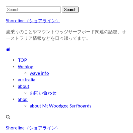
Skip
Skip
Search
to
to
for:
Shoreline（ショアライン）
navigation
content
波乗りのことやマウントウッジサーフボード関連の話題、オ
ーストラリア情報などを日々綴ってます。
TOP
Weblog
wave info
australia
about
お問い合わせ
Shop
about Mt Woodgee Surfboards
Shoreline（ショアライン）