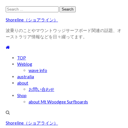
Skip
Skip
Search
to
to
for:
Shoreline（ショアライン）
navigation
content
波乗りのことやマウントウッジサーフボード関連の話題、オ
ーストラリア情報などを日々綴ってます。
TOP
Weblog
wave info
australia
about
お問い合わせ
Shop
about Mt Woodgee Surfboards
Shoreline（ショアライン）