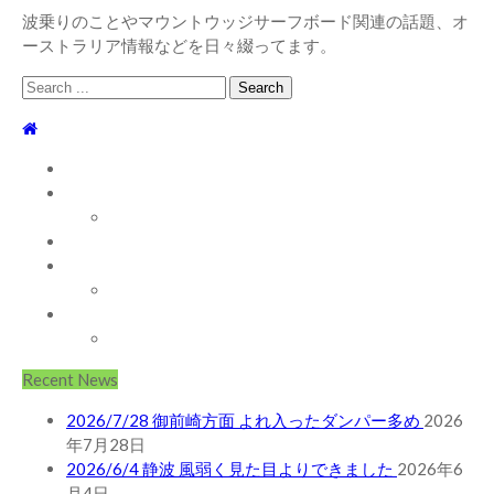
波乗りのことやマウントウッジサーフボード関連の話題、オ
ーストラリア情報などを日々綴ってます。
Search
for:
TOP
WEBLOG
WAVE INFO
AUSTRALIA
ABOUT
お問い合わせ
SHOP
ABOUT MT WOODGEE SURFBOARDS
Recent News
2026/7/28 御前崎方面 よれ入ったダンパー多め
2026
年7月28日
2026/6/4 静波 風弱く見た目よりできました
2026年6
月4日