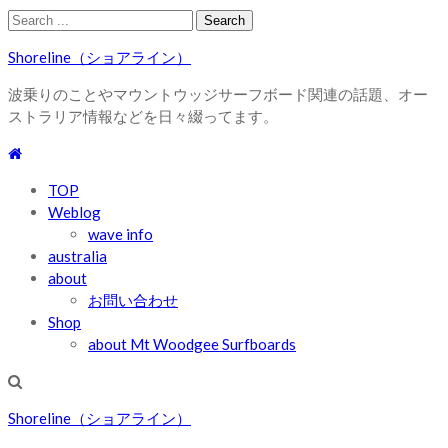
Skip
Skip
Search
to
to
for:
Shoreline（ショアライン）
navigation
content
波乗りのことやマウントウッジサーフボード関連の話題、オー
ストラリア情報などを日々綴ってます。
TOP
Weblog
wave info
australia
about
お問い合わせ
Shop
about Mt Woodgee Surfboards
Shoreline（ショアライン）