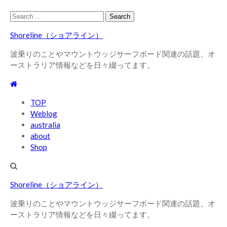
Skip
Skip
Search
to
to
for:
Shoreline（ショアライン）
navigation
content
波乗りのことやマウントウッジサーフボード関連の話題、オ
ーストラリア情報などを日々綴ってます。
TOP
Weblog
australia
about
Shop
Shoreline（ショアライン）
波乗りのことやマウントウッジサーフボード関連の話題、オ
ーストラリア情報などを日々綴ってます。