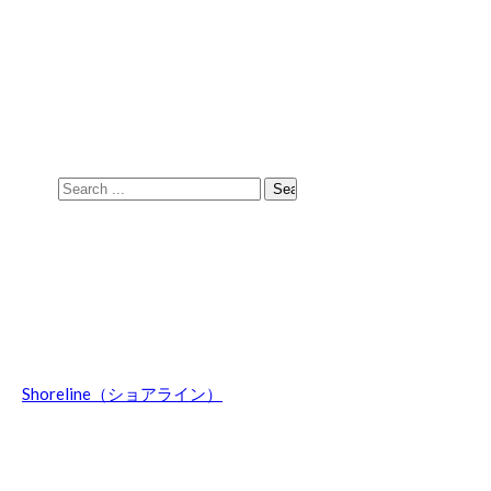
Skip
Skip
to
to
navigation
content
Search
for:
Shoreline（ショアライン）
波乗りのことやマウントウッジサーフボード関連の話題、オ
ーストラリア情報などを日々綴ってます。