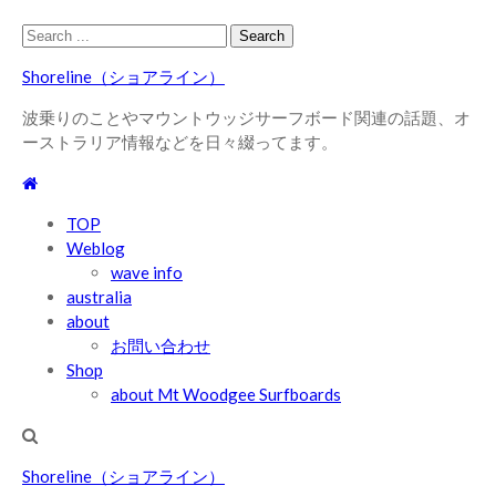
Skip
Skip
Search
to
to
for:
Shoreline（ショアライン）
navigation
content
波乗りのことやマウントウッジサーフボード関連の話題、オ
ーストラリア情報などを日々綴ってます。
TOP
Weblog
wave info
australia
about
お問い合わせ
Shop
about Mt Woodgee Surfboards
Shoreline（ショアライン）