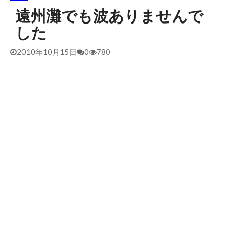
遠州灘でも波ありませんで
2026/5/25 御前崎方面 カレント強くブレイク続かず
2026年5月25日
した
2026/5/13 静波 ダンパー中心
2026年5月13日
2026/5/12 静波 久しぶりにいい波
2026年5月12日
2010年10月15日
0
780