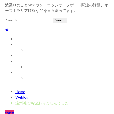
波乗りのことやマウントウッジサーフボード関連の話題、オ
ーストラリア情報などを日々綴ってます。
Search
for:
TOP
WEBLOG
WAVE INFO
AUSTRALIA
ABOUT
お問い合わせ
SHOP
ABOUT MT WOODGEE SURFBOARDS
Recent News
Home
2026/7/28 御前崎方面 よれ入ったダンパー多め
2026
Weblog
年7月28日
遠州灘でも波ありませんでした
2026/6/4 静波 風弱く見た目よりできました
2026年6
wave
月4日