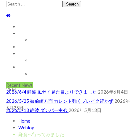
Search
for:
TOP
WEBLOG
WAVE INFO
AUSTRALIA
2026/5/25 御前崎方面 カレント強くブレイク続かず
2026年
ABOUT
5月25日
お問い合わせ
2026/5/13 静波 ダンパー中心
2026年5月13日
SHOP
2026/5/12 静波 久しぶりにいい波
2026年5月12日
ABOUT MT WOODGEE SURFBOARDS
2026/7/28 御前崎方面 よれ入ったダンパー多め
2026年7月
Recent News
28日
2026/6/4 静波 風弱く見た目よりできました
2026年6月4日
2026/5/25 御前崎方面 カレント強くブレイク続かず
2026年
5月25日
2026/5/13 静波 ダンパー中心
2026年5月13日
2026/5/12 静波 久しぶりにいい波
2026年5月12日
Home
2026/7/28 御前崎方面 よれ入ったダンパー多め
2026年7月
Weblog
28日
鎌倉へ行ってみました
2026/6/4 静波 風弱く見た目よりできました
2026年6月4日