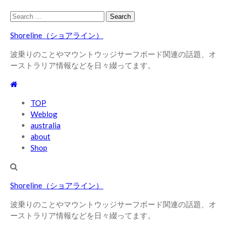
Skip
Skip
Search
to
to
for:
Shoreline（ショアライン）
navigation
content
波乗りのことやマウントウッジサーフボード関連の話題、オ
ーストラリア情報などを日々綴ってます。
TOP
Weblog
australia
about
Shop
Shoreline（ショアライン）
波乗りのことやマウントウッジサーフボード関連の話題、オ
ーストラリア情報などを日々綴ってます。