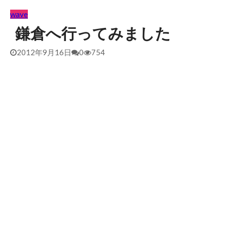
2026/5/25 御前崎方面 カレント強くブレイク続かず
2026年
wave
5月25日
鎌倉へ行ってみました
2012年9月16日
0
754