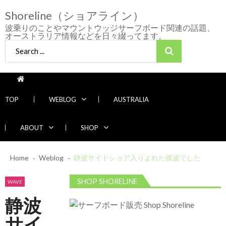
Skip
Skip
Shoreline（ショアライン）
to
to
navigation
content
波乗りのことやマウントウッジサーフボード関連の話題、
オーストラリア情報などを日々綴ってます。
Search
for:
TOP
WEBLOG
AUSTRALIA
ABOUT
SHOP
2026/7/28 御前崎方面 よれ入ったダンパー
Home
Weblog
多め
静波サイドショア入りよれた膝波でした
2026年7月28日
2026/6/4 静波 風弱く見た目よりできました
SHOP SHORELINE
WAVE
2026年6月4日
静波
2026/5/25 御前崎方面 カレント強くブレイ
Recent News
ク続かず
サイ
2026年5月25日