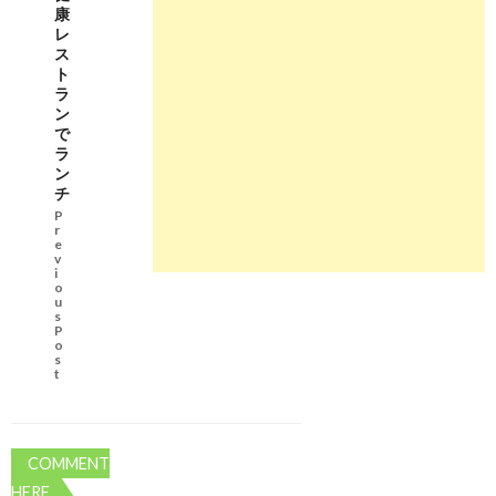
康
R1
レ
60
ス
H
ト
ea
ラ
t9
ン
N
で
oa
ラ
h
ン
W
チ
in
P
Ne
r
xt
e
Po
v
st
i
o
u
s
P
o
s
t
COMMENT
HERE