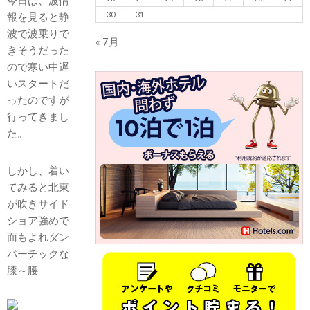
30
31
報を見ると静
波で波乗りで
« 7月
きそうだった
ので寒い中遅
いスタートだ
ったのですが
行ってきまし
た。
しかし、着い
てみると北東
が吹きサイド
ショア強めで
面もよれダン
パーチックな
膝～腰