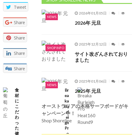
Tweet
2026年01月05日
NEWS
Share
2026年 元旦
Share
2025年12月12日
SHOP INFO
Share
サイト改ざんされており
ました
Share
2025年01月06日
NEWS
食
Br
2025年 元旦
材
ea
に
ka
オーストラリアの本格サーフボードがキ
こ
Bu
だ
rl
ャンペーン中！
わ
ei
Shop Shoreline
っ
gh
た
Pr
健
o