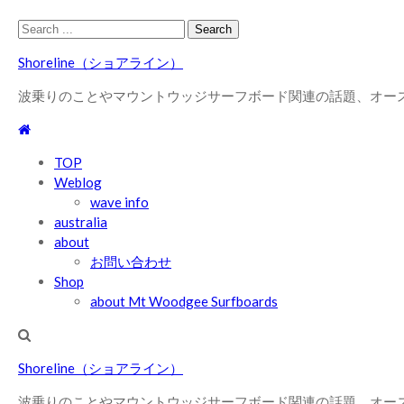
Skip
Skip
Search
to
to
for:
Shoreline（ショアライン）
navigation
content
波乗りのことやマウントウッジサーフボード関連の話題、オー
TOP
Weblog
wave info
australia
about
お問い合わせ
Shop
about Mt Woodgee Surfboards
Shoreline（ショアライン）
波乗りのことやマウントウッジサーフボード関連の話題、オー