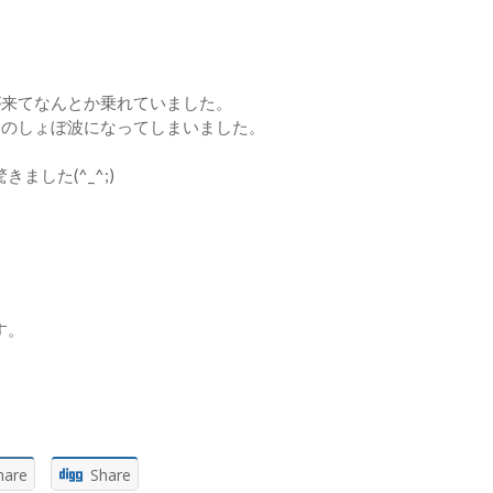
が来てなんとか乗れていました。
ドのしょぼ波になってしまいました。
した(^_^;)
す。
hare
Share