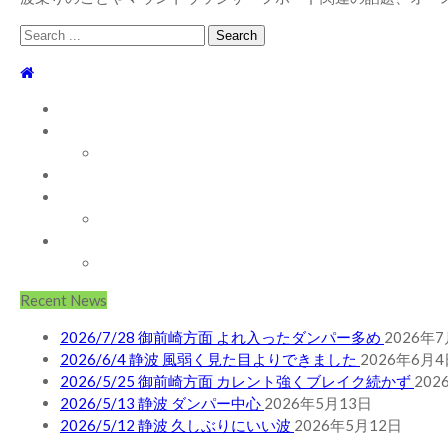
Search
for:
TOP
WEBLOG
WAVE INFO
AUSTRALIA
ABOUT
お問い合わせ
SHOP
ABOUT MT WOODGEE SURFBOARDS
Recent News
2026/7/28 御前崎方面 よれ入ったダンパー多め
2026年
2026/6/4 静波 風弱く見た目よりできました
2026年6月4
2026/5/25 御前崎方面 カレント強くブレイク続かず
202
2026/5/13 静波 ダンパー中心
2026年5月13日
2026/5/12 静波 久しぶりにいい波
2026年5月12日