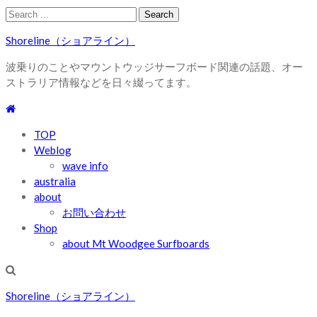
Skip
Skip
Search
to
to
for:
Shoreline（ショアライン）
navigation
content
波乗りのことやマウントウッジサーフボード関連の話題、オー
ストラリア情報などを日々綴ってます。
TOP
Weblog
wave info
australia
about
お問い合わせ
Shop
about Mt Woodgee Surfboards
Shoreline（ショアライン）