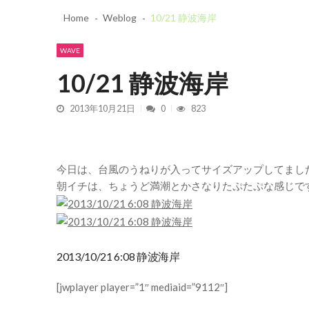
2026/7/28 御前崎方面 よれ入
Home
Weblog
2026/6/4 静波 風弱く見た目よ
10/21 静波海岸
2026/5/25 御前崎方面 カレン
Recent News
2026/5/13 静波 ダンパー中心
20
WAVE
2026/5/12 静波 久しぶりにいい波
10/21 静波海岸
2013年10月21日
0
823
今日は、台風のうねりが入ってサイズアップしてまし
朝イチは、ちょうど満潮とかさなりたぷたぷな感じで
2013/10/21 6:08 静波海岸
[jwplayer player=”1″ mediaid=”9112″]