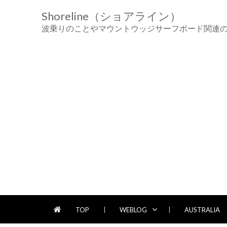
Skip
Skip
Shoreline（ショアライン）
to
to
navigation
content
波乗りのことやマウントウッジサーフボード関連
TOP
WEBLOG
AUSTRALIA