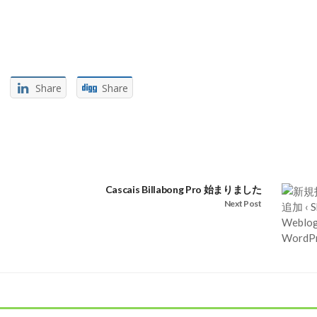
Share
Share
Cascais Billabong Pro 始まりました
Next Post