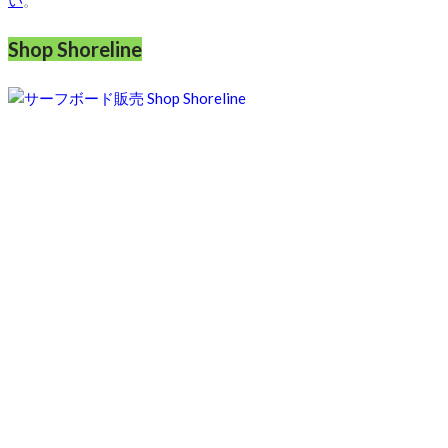
い
。
Shop Shoreline