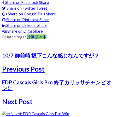
Share on Facebook
Share
Share on Twitter
Tweet
Share on Google Plus
Share
Share on Pinterest
Share
Share on Linkedin
Share
Share on Digg
Share
Related tags :
片浜
須々木
10/7 御前崎 坂下こんな感じなんですが？
Previous Post
EDP Cascais Girls Pro 終了カリッサチャンピオ
ンに
Next Post