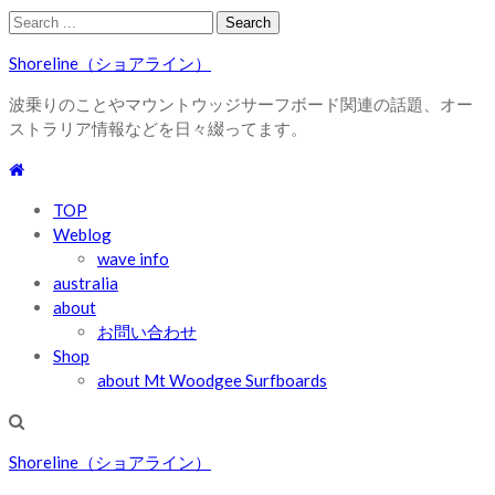
Skip
Skip
Search
to
to
for:
Shoreline（ショアライン）
navigation
content
波乗りのことやマウントウッジサーフボード関連の話題、オー
ストラリア情報などを日々綴ってます。
TOP
Weblog
wave info
australia
about
お問い合わせ
Shop
about Mt Woodgee Surfboards
Shoreline（ショアライン）