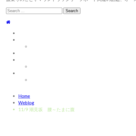
Search
for:
TOP
WEBLOG
WAVE INFO
AUSTRALIA
ABOUT
お問い合わせ
SHOP
ABOUT MT WOODGEE SURFBOARDS
Recent News
Home
2026/7/28 御前崎方面 よれ入ったダンパー多め
2026年
Weblog
2026/6/4 静波 風弱く見た目よりできました
2026年6月4
11/9 潮見坂 腰～たまに腹
2026/5/25 御前崎方面 カレント強くブレイク続かず
202
2026/5/13 静波 ダンパー中心
2026年5月13日
2026/5/12 静波 久しぶりにいい波
2026年5月12日