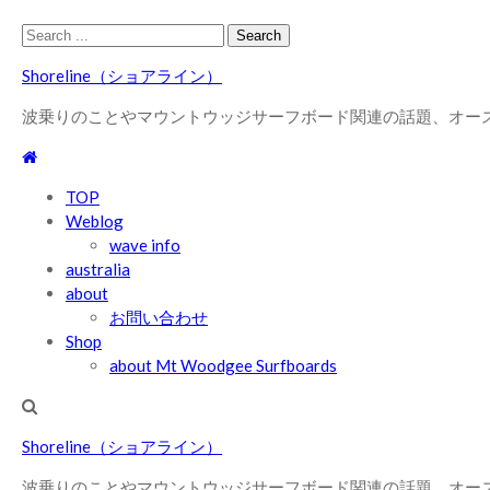
Skip
Skip
Search
to
to
for:
Shoreline（ショアライン）
navigation
content
波乗りのことやマウントウッジサーフボード関連の話題、オー
TOP
Weblog
wave info
australia
about
お問い合わせ
Shop
about Mt Woodgee Surfboards
Shoreline（ショアライン）
波乗りのことやマウントウッジサーフボード関連の話題、オー