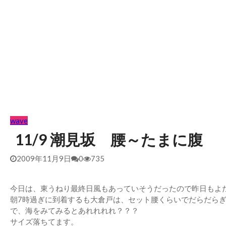
wave
11/9 潮見坂 腰～たまに腹
2009年11月9日
0
735
今日は、東うねり最終日風もあっていそうだったので昨日もよ
朝7時過ぎに到着するも大倉戸は、セット腰くらいでだらだら
で、海をみてみるとあれれれれ？？？
サイズ落ちてます。