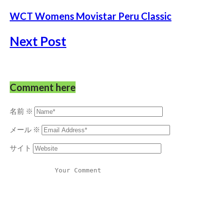
WCT Womens Movistar Peru Classic
Next Post
Comment here
名前
※
メール
※
サイト