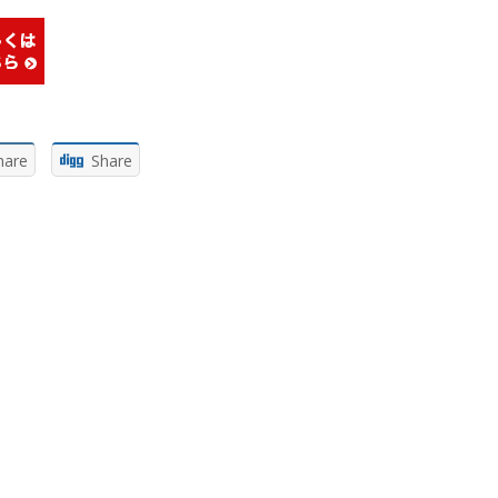
hare
Share