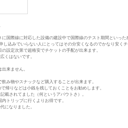
す。
さに国際線に対応した設備の建設中で国際線のテスト期間といった
の申し込みでいらない人にとってはその分安くなるのでかなり安く
日の設定次第で超格安でチケットの手配が出来ます。
ど広くはないです。
は出来ません。
で飲み物やスナックなど購入することが出来ます。
ので帰りなどは小銭を残しておくことをお勧めします。
円で記載されてました（何というアバウトさ）。
国内トリップに行くよりお得です。
時代になりました。