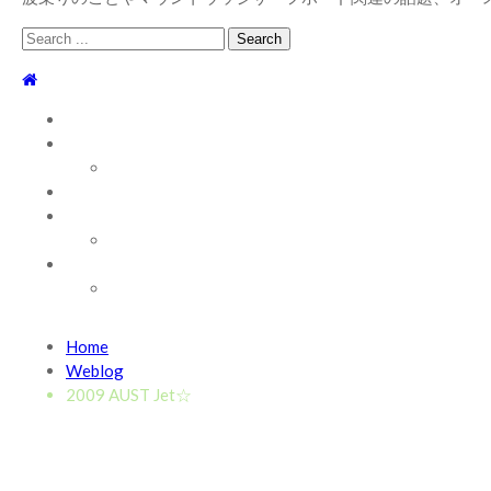
Search
for:
TOP
WEBLOG
WAVE INFO
AUSTRALIA
ABOUT
お問い合わせ
SHOP
ABOUT MT WOODGEE SURFBOARDS
Recent News
Home
2026/7/28 御前崎方面 よれ入ったダンパー多め
2026年
Weblog
2026/6/4 静波 風弱く見た目よりできました
2026年6月4
2009 AUST Jet☆
2026/5/25 御前崎方面 カレント強くブレイク続かず
202
2026/5/13 静波 ダンパー中心
2026年5月13日
2026/5/12 静波 久しぶりにいい波
2026年5月12日