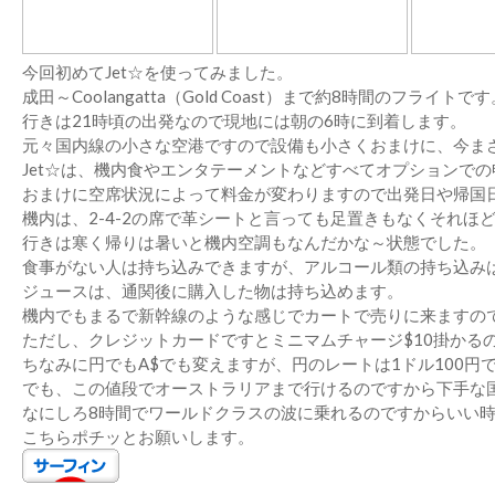
今回初めてJet☆を使ってみました。
成田～Coolangatta（Gold Coast）まで約8時間のフライトで
行きは21時頃の出発なので現地には朝の6時に到着します。
元々国内線の小さな空港ですので設備も小さくおまけに、今ま
Jet☆は、機内食やエンタテーメントなどすべてオプションで
おまけに空席状況によって料金が変わりますので出発日や帰国
機内は、2-4-2の席で革シートと言っても足置きもなくそれほ
行きは寒く帰りは暑いと機内空調もなんだかな～状態でした。
食事がない人は持ち込みできますが、アルコール類の持ち込み
ジュースは、通関後に購入した物は持ち込めます。
機内でもまるで新幹線のような感じでカートで売りに来ますの
ただし、クレジットカードですとミニマムチャージ$10掛かる
ちなみに円でもA$でも変えますが、円のレートは1ドル100
でも、この値段でオーストラリアまで行けるのですから下手な
なにしろ8時間でワールドクラスの波に乗れるのですからいい
こちらポチッとお願いします。