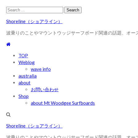
Skip
Skip
Search
to
to
for:
Shoreline（ショアライン）
navigation
content
波乗りのことやマウントウッジサーフボード関連の話題、オー
TOP
Weblog
wave info
australia
about
お問い合わせ
Shop
about Mt Woodgee Surfboards
Shoreline（ショアライン）
波乗りのことやマウントウッジサーフボード関連の話題、オー