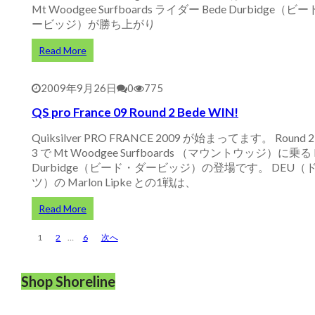
Mt Woodgee Surfboards ライダー Bede Durbidge（
ービッジ）が勝ち上がり
Read More
2009年9月26日
0
775
QS pro France 09 Round 2 Bede WIN!
Quiksilver PRO FRANCE 2009 が始まってます。 Round 2 
3 で Mt Woodgee Surfboards （マウントウッジ）に乗る 
Durbidge（ビード・ダービッジ）の登場です。 DEU（
ツ）の Marlon Lipke との1戦は、
Read More
投
1
2
…
6
次へ
稿
の
Shop Shoreline
ペ