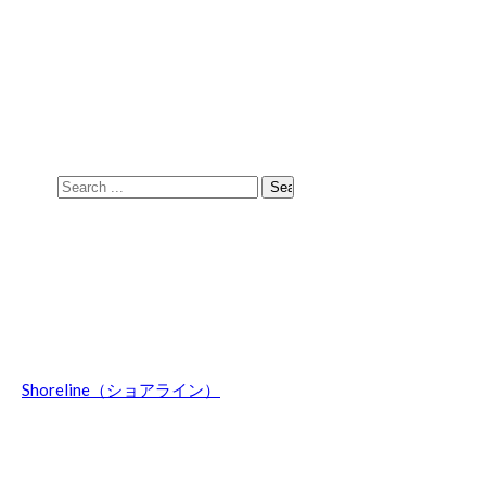
Skip
Skip
to
to
navigation
content
Search
for:
Shoreline（ショアライン）
波乗りのことやマウントウッジサーフボード関連の話題、オ
ーストラリア情報などを日々綴ってます。