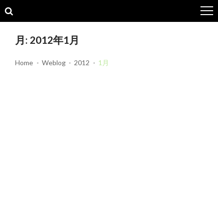
Skip
Skip
to
to
navigation
content
月:
2012年1月
Home
Weblog
2012
1月