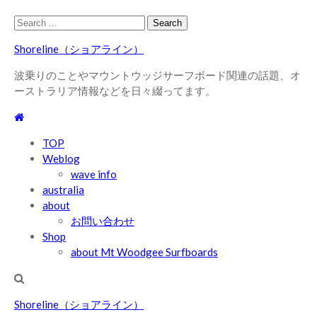
Skip
Skip
Search
to
to
for:
Shoreline（ショアライン）
navigation
content
波乗りのことやマウントウッジサーフボード関連の話題、オ
ーストラリア情報などを日々綴ってます。
TOP
Weblog
wave info
australia
about
お問い合わせ
Shop
about Mt Woodgee Surfboards
Shoreline（ショアライン）