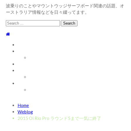
波乗りのことやマウントウッジサーフボード関連の話題、オ
ーストラリア情報などを日々綴ってます。
Search
for:
TOP
WEBLOG
WAVE INFO
AUSTRALIA
ABOUT
お問い合わせ
SHOP
ABOUT MT WOODGEE SURFBOARDS
Recent News
Home
2026/7/28 御前崎方面 よれ入ったダンパー多め
2026
Weblog
年7月28日
2015 Oi Rio Pro ラウンド5まで一気に終了
2026/6/4 静波 風弱く見た目よりできました
2026年6
月4日