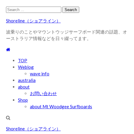
Skip
Skip
Search
to
to
for:
Shoreline（ショアライン）
navigation
content
波乗りのことやマウントウッジサーフボード関連の話題、オ
ーストラリア情報などを日々綴ってます。
TOP
Weblog
wave info
australia
about
お問い合わせ
Shop
about Mt Woodgee Surfboards
Shoreline（ショアライン）