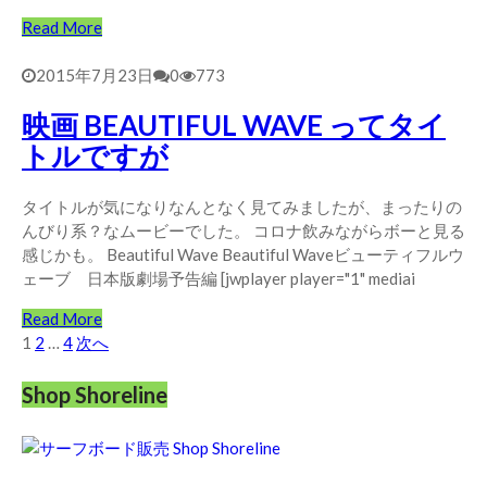
Read More
2015年7月23日
0
773
映画 BEAUTIFUL WAVE ってタイ
トルですが
タイトルが気になりなんとなく見てみましたが、まったりの
んびり系？なムービーでした。 コロナ飲みながらボーと見る
感じかも。 Beautiful Wave Beautiful Waveビューティフルウ
ェーブ 日本版劇場予告編 [jwplayer player="1" mediai
Read More
投
1
2
…
4
次へ
稿
Shop Shoreline
の
ペ
ー