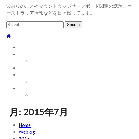
波乗りのことやマウントウッジサーフボード関連の話題、オ
ーストラリア情報などを日々綴ってます。
Search
for:
TOP
WEBLOG
WAVE INFO
AUSTRALIA
ABOUT
お問い合わせ
SHOP
ABOUT MT WOODGEE SURFBOARDS
Recent News
月:
2015年7月
2026/7/28 御前崎方面 よれ入ったダンパー多め
2026
年7月28日
Home
2026/6/4 静波 風弱く見た目よりできました
Weblog
2026年6
月4日
2015