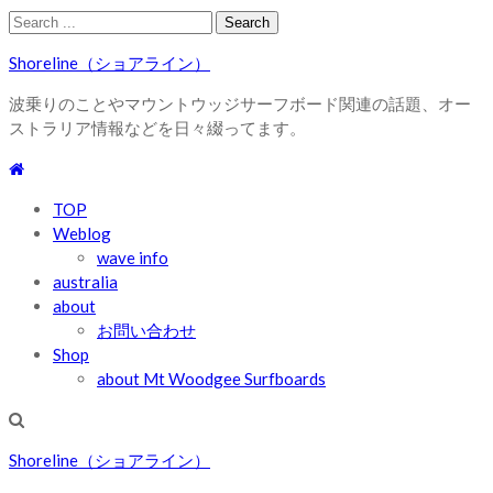
Skip
Skip
Search
to
to
for:
Shoreline（ショアライン）
navigation
content
波乗りのことやマウントウッジサーフボード関連の話題、オー
ストラリア情報などを日々綴ってます。
TOP
Weblog
wave info
australia
about
お問い合わせ
Shop
about Mt Woodgee Surfboards
Shoreline（ショアライン）