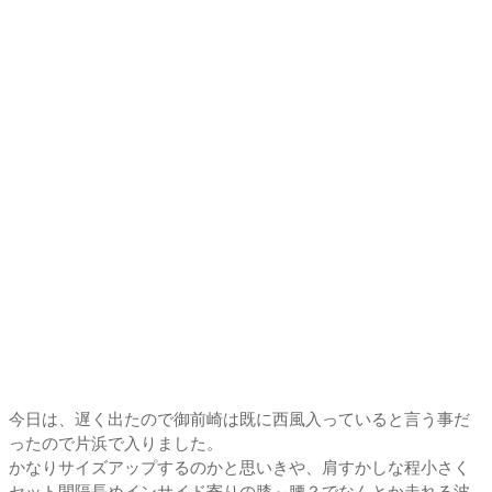
今日は、遅く出たので御前崎は既に西風入っていると言う事だ
ったので片浜で入りました。
かなりサイズアップするのかと思いきや、肩すかしな程小さく
セット間隔長めインサイド寄りの膝～腰？でなんとか走れる波