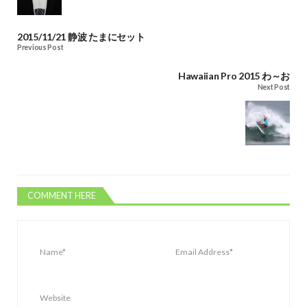
2015/11/21 静波 たまにセット
Previous Post
Hawaiian Pro 2015 わ～お
Next Post
COMMENT HERE