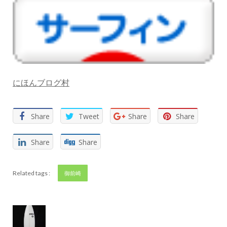
にほんブログ村
Share
Tweet
Share
Share
Share
Share
Related tags :
御前崎