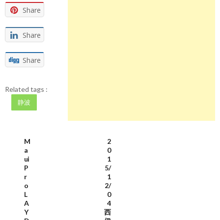
Share
Share
Share
Related tags :
静波
M
2
a
0
ui
1
P
5/
r
1
o
2/
L
0
A
4
Y
西