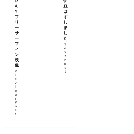
D
伊
A
豆
Y
は
フ
ず
リ
し
ー
ま
サ
し
ー
た
フ
N
e
ィ
x
ン
t
映
P
o
像
s
P
t
r
e
v
i
o
u
s
P
o
s
t