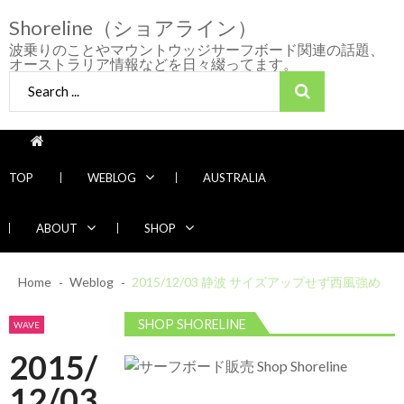
Skip
Skip
Shoreline（ショアライン）
to
to
navigation
content
波乗りのことやマウントウッジサーフボード関連の話題、
オーストラリア情報などを日々綴ってます。
Search
for:
TOP
WEBLOG
AUSTRALIA
ABOUT
SHOP
2026/7/28 御前崎方面 よれ入ったダンパー
Home
Weblog
多め
2015/12/03 静波 サイズアップせず西風強め
2026年7月28日
2026/6/4 静波 風弱く見た目よりできました
SHOP SHORELINE
WAVE
2026年6月4日
2015/
2026/5/25 御前崎方面 カレント強くブレイ
Recent News
ク続かず
12/03
2026年5月25日