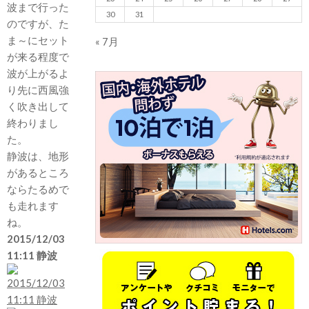
波まで行った
30
31
のですが、た
ま～にセット
« 7月
が来る程度で
波が上がるよ
り先に西風強
く吹き出して
終わりまし
た。
静波は、地形
があるところ
ならたるめで
も走れます
ね。
2015/12/03
11:11 静波