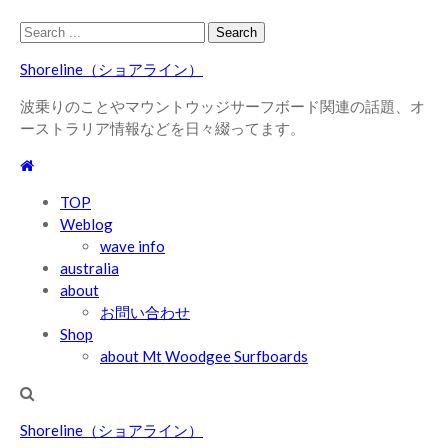
Skip
Skip
Search
to
to
for:
Shoreline（ショアライン）
navigation
content
波乗りのことやマウントウッジサーフボード関連の話題、オ
ーストラリア情報などを日々綴ってます。
TOP
Weblog
wave info
australia
about
お問い合わせ
Shop
about Mt Woodgee Surfboards
Shoreline（ショアライン）