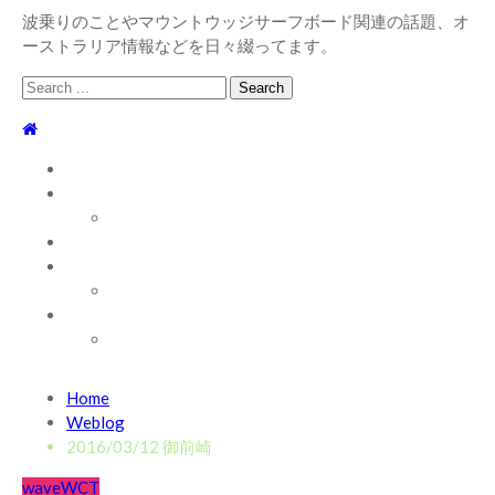
波乗りのことやマウントウッジサーフボード関連の話題、オ
ーストラリア情報などを日々綴ってます。
Search
for:
TOP
WEBLOG
WAVE INFO
AUSTRALIA
ABOUT
お問い合わせ
SHOP
ABOUT MT WOODGEE SURFBOARDS
Recent News
Home
2026/7/28 御前崎方面 よれ入ったダンパー多め
2026
Weblog
年7月28日
2016/03/12 御前崎
2026/6/4 静波 風弱く見た目よりできました
2026年6
wave
WCT
月4日