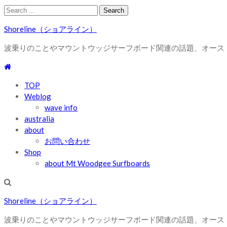
Skip
Skip
Search
to
to
for:
Shoreline（ショアライン）
navigation
content
波乗りのことやマウントウッジサーフボード関連の話題、オース
TOP
Weblog
wave info
australia
about
お問い合わせ
Shop
about Mt Woodgee Surfboards
Shoreline（ショアライン）
波乗りのことやマウントウッジサーフボード関連の話題、オース