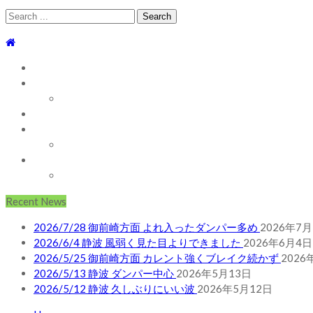
Search
for:
TOP
WEBLOG
WAVE INFO
AUSTRALIA
ABOUT
お問い合わせ
SHOP
ABOUT MT WOODGEE SURFBOARDS
Recent News
2026/7/28 御前崎方面 よれ入ったダンパー多め
2026年7月
2026/6/4 静波 風弱く見た目よりできました
2026年6月4日
2026/5/25 御前崎方面 カレント強くブレイク続かず
2026
2026/5/13 静波 ダンパー中心
2026年5月13日
2026/5/12 静波 久しぶりにいい波
2026年5月12日