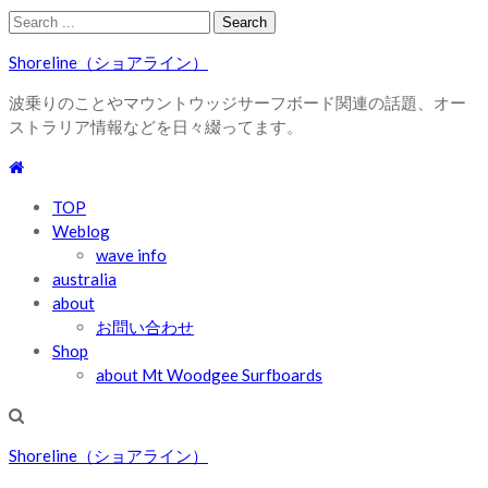
Skip
Skip
Search
to
to
for:
Shoreline（ショアライン）
navigation
content
波乗りのことやマウントウッジサーフボード関連の話題、オー
ストラリア情報などを日々綴ってます。
TOP
Weblog
wave info
australia
about
お問い合わせ
Shop
about Mt Woodgee Surfboards
Shoreline（ショアライン）