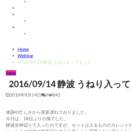
WAVE INFO
AUSTRALIA
ABOUT
お問い合わせ
SHOP
ABOUT MT WOODGEE SURFBOARDS
Recent News
Home
2026/7/28 御前崎方面 よれ入ったダンパー多め
2026年
Weblog
2026/6/4 静波 風弱く見た目よりできました
2026年6月4
2016/09/14 静波 うねり入ってました
2026/5/25 御前崎方面 カレント強くブレイク続かず
202
wave
2026/5/13 静波 ダンパー中心
2026年5月13日
2016/09/14 静波 うねり入
2026/5/12 静波 久しぶりにいい波
2026年5月12日
2016年9月14日
0
842
体調や忙しさから更新遅れておりました。
今日は、18日ぶりの海でした。
静波女神辺りで入ったのですが、セットは入るもののカレント