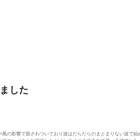
7月28日
日
6年5月25日
ってました
や風の影響で面ざわついており波はだらだらのまとまりない波で始