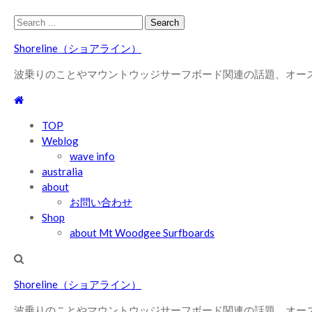
Skip
Skip
Search
to
to
for:
Shoreline（ショアライン）
navigation
content
波乗りのことやマウントウッジサーフボード関連の話題、オー
TOP
Weblog
wave info
australia
about
お問い合わせ
Shop
about Mt Woodgee Surfboards
Shoreline（ショアライン）
波乗りのことやマウントウッジサーフボード関連の話題、オー