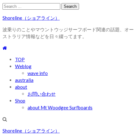
Skip
Skip
Search
to
to
for:
Shoreline（ショアライン）
navigation
content
波乗りのことやマウントウッジサーフボード関連の話題、オー
ストラリア情報などを日々綴ってます。
TOP
Weblog
wave info
australia
about
お問い合わせ
Shop
about Mt Woodgee Surfboards
Shoreline（ショアライン）