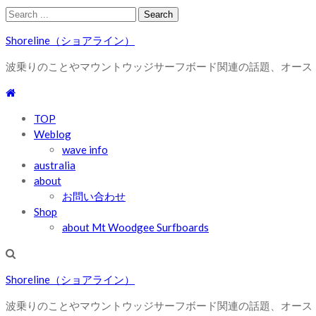
Skip
Skip
Search
to
to
for:
Shoreline（ショアライン）
navigation
content
波乗りのことやマウントウッジサーフボード関連の話題、オース
TOP
Weblog
wave info
australia
about
お問い合わせ
Shop
about Mt Woodgee Surfboards
Shoreline（ショアライン）
波乗りのことやマウントウッジサーフボード関連の話題、オース