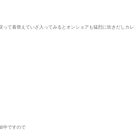
戻って着替えていざ入ってみるとオンショアも猛烈に吹きだしカレ
加中ですので